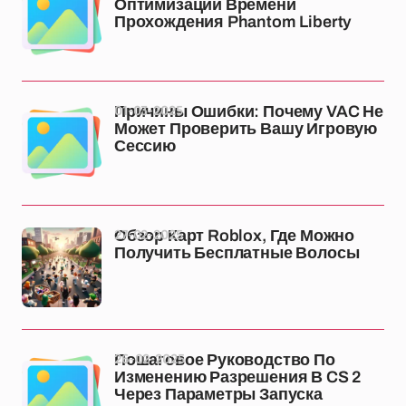
Оптимизации Времени
Прохождения Phantom Liberty
01-03-2025
Причины Ошибки: Почему VAC Не
Может Проверить Вашу Игровую
Сессию
27-02-2025
Обзор Карт Roblox, Где Можно
Получить Бесплатные Волосы
26-02-2025
Пошаговое Руководство По
Изменению Разрешения В CS 2
Через Параметры Запуска