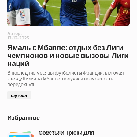
Автор:
17-12-2025
Ямаль с Мбаппе: отдых без Лиги
чемпионов и новые вызовы Лиги
наций
В последние месяцы футболисты Франции, включая
звезду Килиана Мбаппе, получили возможность
передохнуть
футбол
Избранное
05-03-2025
Советы И Трюки Для