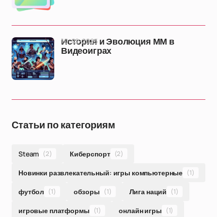
10-02-2025
История и Эволюция ММ в
Видеоиграх
Статьи по категориям
Steam
(2)
Киберспорт
(2)
Новинки развлекательный: игры компьютерные
(1)
футбол
(1)
обзоры
(1)
Лига наций
(1)
игровые платформы
(1)
онлайн игры
(1)