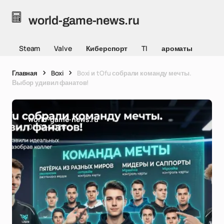
world-game-news.ru
Steam
Valve
Киберспорт
TI
ароматы
Главная
Boxi
Boxi и tOfu собрали команду мечты.
Выбор удивил фанатов!
world-game-news.ru
01-07-2026