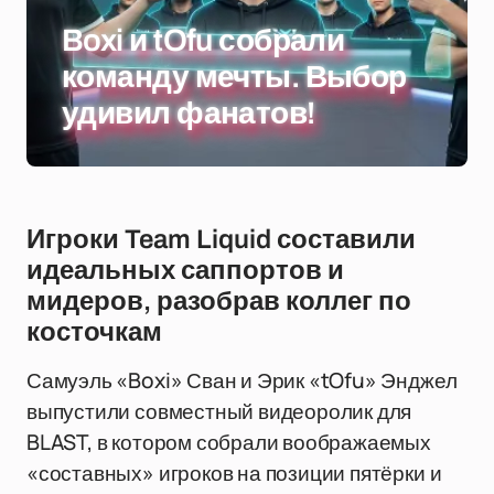
Boxi и tOfu собрали
команду мечты. Выбор
удивил фанатов!
Игроки Team Liquid составили
идеальных саппортов и
мидеров, разобрав коллег по
косточкам
Самуэль «Boxi» Сван и Эрик «tOfu» Энджел
выпустили совместный видеоролик для
BLAST, в котором собрали воображаемых
«составных» игроков на позиции пятёрки и