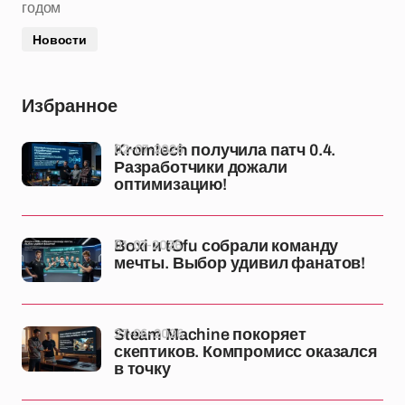
годом
Новости
Избранное
02-07-2026
Kromlech получила патч 0.4.
Разработчики дожали
оптимизацию!
01-07-2026
Boxi и tOfu собрали команду
мечты. Выбор удивил фанатов!
27-06-2026
Steam Machine покоряет
скептиков. Компромисс оказался
в точку