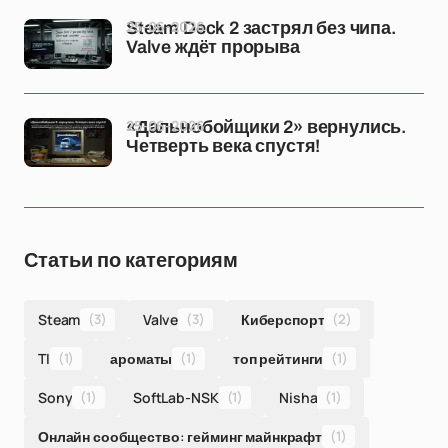
25-06-2026
Steam Deck 2 застрял без чипа.
Valve ждёт прорыва
25-06-2026
«Дальнобойщики 2» вернулись.
Четверть века спустя!
Статьи по категориям
Steam
(3)
Valve
(3)
Киберспорт
(2)
TI
(1)
ароматы
(1)
топ рейтинги
(1)
Sony
(1)
SoftLab-NSK
(1)
Nisha
(1)
Онлайн сообщество: гейминг майнкрафт
(1)