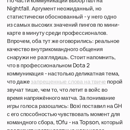
По части коммуникации выбор пал на
Nightfall. Аргумент неожиданный, но
статистически обоснованный - у него одно
из самых высоких значений пингов по мини-
карте в минуту среди профессионалов.
Впрочем, оба тут же оговорились: реальное
качество внутрикомандного общения
снаружи не разглядишь. Стоит напомнить,
что в профессиональном Dota 2
коммуникация - настолько деликатная тема,
что даже
запрещенные слова на твиче
порой
звучат тише, чем то, что летит в войс во
время напряжённого матча. За понимание
игры голоса разошлись: Boxi поставил на GH
с его способностью чувствовать момент для
командного сбора, tOfu - на Topson, который