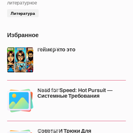
литературное
Литература
Избранное
15-04-2025
геймер кто это
20-03-2025
Need for Speed: Hot Pursuit —
Системные Требования
05-03-2025
Советы И Трюки Для