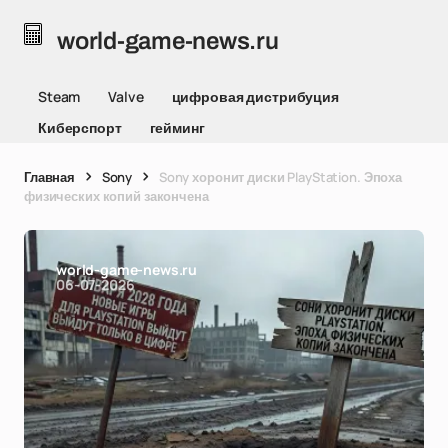
world-game-news.ru
Steam
Valve
цифровая дистрибуция
Киберспорт
гейминг
Главная
Sony
Sony хоронит диски PlayStation. Эпоха
физических копий закончена
world-game-news.ru
06-07-2026