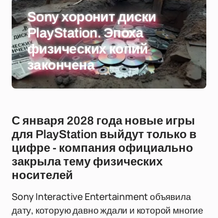
Sony хоронит диски
PlayStation. Эпоха
физических копий
закончена
С января 2028 года новые игры
для PlayStation выйдут только в
цифре - компания официально
закрыла тему физических
носителей
Sony Interactive Entertainment объявила
дату, которую давно ждали и которой многие