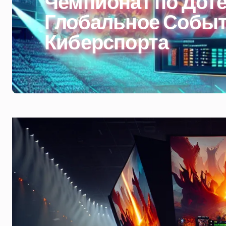
Чемпионат по Доте
Глобальное Событ
Киберспорта