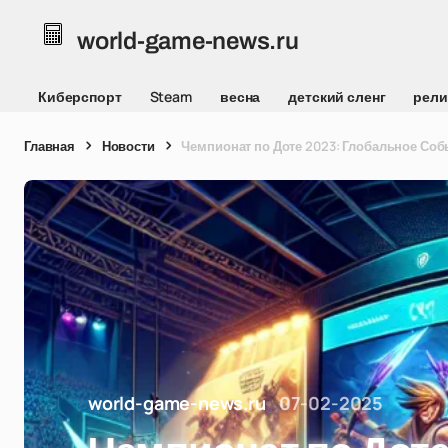
world-game-news.ru
Киберспорт
Steam
весна
детский сленг
рели
Главная
Новости
Чемпионат по Доте 2023: Глобальное Соб
world-game-news.ru
07-02-2025