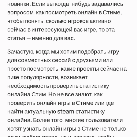
новинки. Если вы когда-нибудь задавались
вопросом, как посмотреть онлайн в Стиме,
чтобы понять, сколько игроков активно
сейчас в интересующей вас игре, то эта
статья — именно для вас.
Зачастую, когда мы хотим подобрать игру
для совместных сессий с друзьями или
просто посмотреть, какие проекты сейчас на
пике популярности, возникает
необходимость проверить статистику
онлайна Стим. Но не все знают, как
проверить онлайн игры в Стиме или где
найти актуальную steam статистику
онлайна. Более того, многие пользователи
хотят узнать онлайн игры в Стиме не только