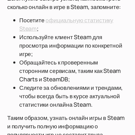
сколько онлайн в игре в Steam, запомните:
Посетите
официальную статистику
Steam
;
Используйте клиент Steam для
просмотра информации по конкретной
игре;
Обращайтесь к проверенным
сторонним сервисам, таким как Steam
Charts и SteamDB;
Следите за обновлениями и трендами,
чтобы всегда быть в курсе актуальной
статистики онлайна Steam.
Таким образом, узнать онлайн игры в Steam
и получить полную информацию о
популярности игр не составит труда.