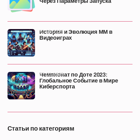
Через Параметры Запуска
10-02-2025
История и Эволюция ММ в
Видеоиграх
07-02-2025
Чемпионат по Доте 2023:
Глобальное Событие в Мире
Киберспорта
Статьи по категориям