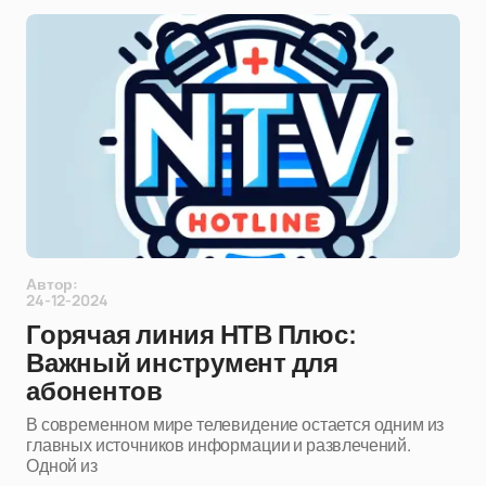
Автор:
24-12-2024
Горячая линия НТВ Плюс:
Важный инструмент для
абонентов
В современном мире телевидение остается одним из
главных источников информации и развлечений.
Одной из