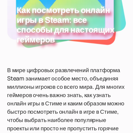
Как посмотреть онлайн
игры в Steam: все
способы для настоящих
геймеров
В мире цифровых развлечений платформа
Steam занимает особое место, объединяя
миллионы игроков со всего мира. Для многих
геймеров очень важно знать, как узнать
онлайн игры в Стиме и каким образом можно
быстро посмотреть онлайн в игре в Стиме,
чтобы выбрать наиболее популярные
проекты или просто не пропустить горячие