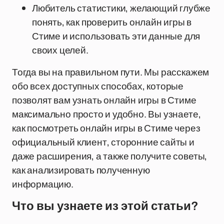
Любитель статистики, желающий глубже
понять, как проверить онлайн игры в
Стиме и использовать эти данные для
своих целей.
Тогда вы на правильном пути. Мы расскажем
обо всех доступных способах, которые
позволят вам узнать онлайн игры в Стиме
максимально просто и удобно. Вы узнаете,
как посмотреть онлайн игры в Стиме через
официальный клиент, сторонние сайты и
даже расширения, а также получите советы,
как анализировать полученную
информацию.
Что вы узнаете из этой статьи?