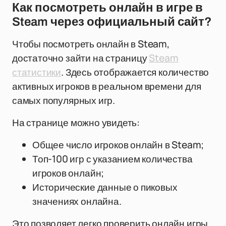
Как посмотреть онлайн в игре в
Steam через официальный сайт?
Чтобы посмотреть онлайн в Steam,
достаточно зайти на страницу
Steam
статистики
. Здесь отображается количество
активных игроков в реальном времени для
самых популярных игр.
На странице можно увидеть:
Общее число игроков онлайн в Steam;
Топ-100 игр с указанием количества
игроков онлайн;
Исторические данные о пиковых
значениях онлайна.
Это позволяет легко проверить онлайн игры