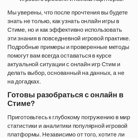
Мы уверены, что после прочтения вы будете
знать не только, как узнать онлайн игры в
Стиме, но и как эффективно использовать
эти знания в повседневной игровой практике.
Подробные примеры и проверенные методы
помогут вам всегда оставаться в курсе
актуальной ситуации с онлайн игр Стим и
делать выбор, основанный на данных, а не
на догадках.
Готовы разобраться с онлайн в
Стиме?
Приготовьтесь к глубокому погружению в мир
статистики и аналитики популярной игровой
платформы. Независимо от того, хотите ли