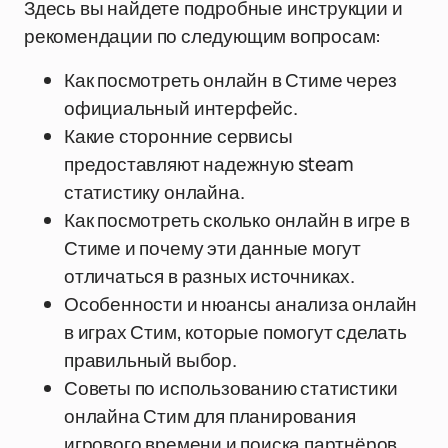
Здесь вы найдете подробные инструкции и
рекомендации по следующим вопросам:
Как посмотреть онлайн в Стиме через
официальный интерфейс.
Какие сторонние сервисы
предоставляют надежную steam
статистику онлайна.
Как посмотреть сколько онлайн в игре в
Стиме и почему эти данные могут
отличаться в разных источниках.
Особенности и нюансы анализа онлайн
в играх Стим, которые помогут сделать
правильный выбор.
Советы по использованию статистики
онлайна Стим для планирования
игрового времени и поиска партнёров.