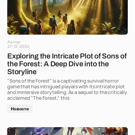
Автор:
27-12-2024
Exploring the Intricate Plot of Sons of
the Forest: A Deep Dive into the
Storyline
"Sons of the Forest" is a captivating survival horror
game that has intrigued players with its intricate plot
and immersive storytelling. As a sequel to the critically
acclaimed "The Forest," this
Новости