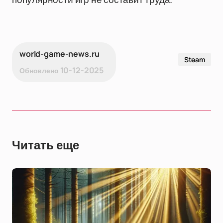
world-game-news.ru
Steam
10-12-2025
Обновлено
Читать еще