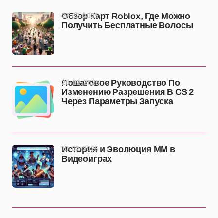
27-02-2025
Обзор Карт Roblox, Где Можно
Получить Бесплатные Волосы
26-02-2025
Пошаговое Руководство По
Изменению Разрешения В CS 2
Через Параметры Запуска
10-02-2025
История и Эволюция ММ в
Видеоиграх