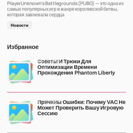
PlayerUnknown's Battlegrounds (PUBG) — это одна из
самых популярных игр в жанре королевской битвы,
которая завоевала сердца
Новости
Избранное
05-03-2025
Советы И Трюки Для
Оптимизации Времени
Прохождения Phantom Liberty
01-03-2025
Причины Ошибки: Почему VAC Не
Может Проверить Вашу Игровую
Сессию