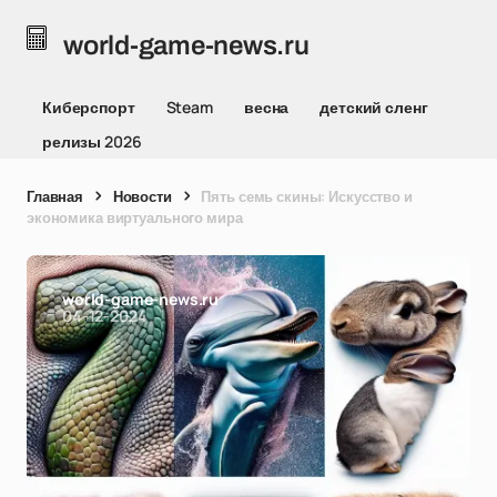
world-game-news.ru
Киберспорт
Steam
весна
детский сленг
релизы 2026
Главная
Новости
Пять семь скины: Искусство и
экономика виртуального мира
world-game-news.ru
04-12-2024