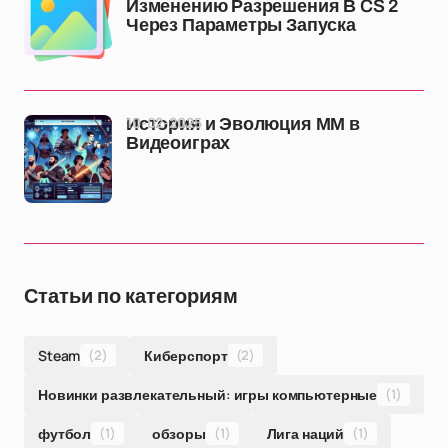
Изменению Разрешения В CS 2
Через Параметры Запуска
10-02-2025
История и Эволюция ММ в
Видеоиграх
Статьи по категориям
Steam
(2)
Киберспорт
(2)
Новинки развлекательный: игры компьютерные
(1)
футбол
(1)
обзоры
(1)
Лига наций
(1)