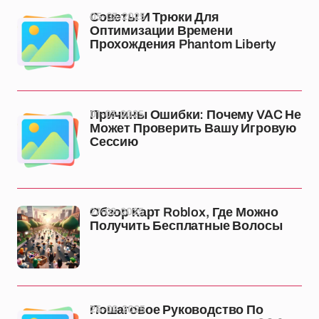
05-03-2025
Советы И Трюки Для
Оптимизации Времени
Прохождения Phantom Liberty
01-03-2025
Причины Ошибки: Почему VAC Не
Может Проверить Вашу Игровую
Сессию
27-02-2025
Обзор Карт Roblox, Где Можно
Получить Бесплатные Волосы
26-02-2025
Пошаговое Руководство По