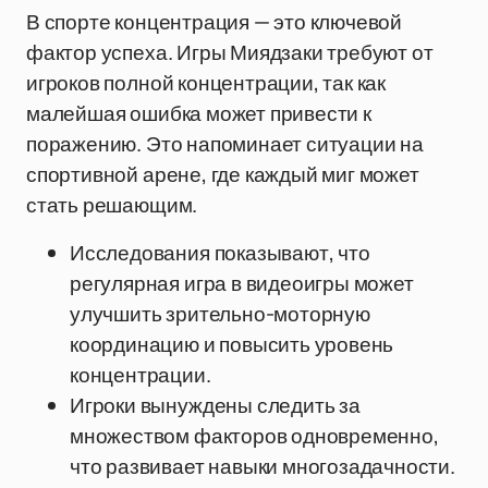
В спорте концентрация — это ключевой
фактор успеха. Игры Миядзаки требуют от
игроков полной концентрации, так как
малейшая ошибка может привести к
поражению. Это напоминает ситуации на
спортивной арене, где каждый миг может
стать решающим.
Исследования показывают, что
регулярная игра в видеоигры может
улучшить зрительно-моторную
координацию и повысить уровень
концентрации.
Игроки вынуждены следить за
множеством факторов одновременно,
что развивает навыки многозадачности.