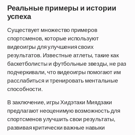
Реальные примеры и истории
успеха
Существует множество примеров
спортсменов, которые используют
видеоигры для улучшения своих
результатов. Известные атлеты, такие как
баскетболисты и футбольные звезды, не раз
подчеркивали, что видеоигры помогают им
расслабиться и тренировать ментальные
способности.
В заключение, игры Хидэтаки Миядзаки
предлагают неоценимую возможность для
спортсменов улучшить свои результаты,
развивая критически важные навыки