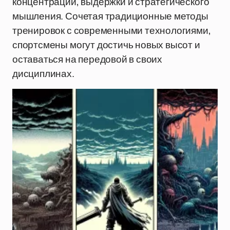
концентрации, выдержки и стратегического
мышления. Сочетая традиционные методы
тренировок с современными технологиями,
спортсмены могут достичь новых высот и
оставаться на передовой в своих
дисциплинах.