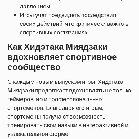
давлением.
Игры учат предвидеть последствия
своих действий, что критически важно в
спортивных состязаниях.
Как Хидэтака Миядзаки
вдохновляет спортивное
сообщество
С каждым новым выпуском игры, Хидэтака
Миядзаки продолжает вдохновлять не только
геймеров, но и профессиональных
спортсменов. Благодаря его играм,
спортсмены получают возможность
тренировать свои навыки в интерактивной и
увлекательной форме.