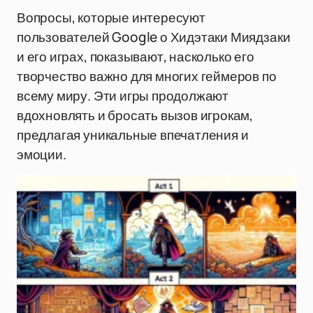
Вопросы, которые интересуют
пользователей Google о Хидэтаки Миядзаки
и его играх, показывают, насколько его
творчество важно для многих геймеров по
всему миру. Эти игры продолжают
вдохновлять и бросать вызов игрокам,
предлагая уникальные впечатления и
эмоции.