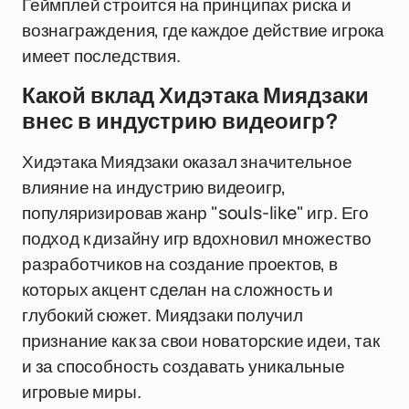
Геймплей строится на принципах риска и
вознаграждения, где каждое действие игрока
имеет последствия.
Какой вклад Хидэтака Миядзаки
внес в индустрию видеоигр?
Хидэтака Миядзаки оказал значительное
влияние на индустрию видеоигр,
популяризировав жанр "souls-like" игр. Его
подход к дизайну игр вдохновил множество
разработчиков на создание проектов, в
которых акцент сделан на сложность и
глубокий сюжет. Миядзаки получил
признание как за свои новаторские идеи, так
и за способность создавать уникальные
игровые миры.