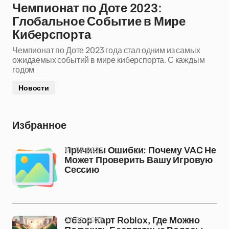
Чемпионат по Доте 2023:
Глобальное Событие в Мире
Киберспорта
Чемпионат по Доте 2023 года стал одним из самых
ожидаемых событий в мире киберспорта. С каждым
годом
Новости
Избранное
01-03-2025
Причины Ошибки: Почему VAC Не
Может Проверить Вашу Игровую
Сессию
27-02-2025
Обзор Карт Roblox, Где Можно