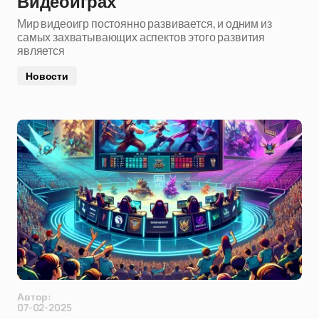
Видеоиграх
Мир видеоигр постоянно развивается, и одним из
самых захватывающих аспектов этого развития
является
Новости
Автор:
07-02-2025