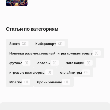
Статьи по категориям
Steam
(2)
Киберспорт
(2)
Новинки развлекательный: игры компьютерные
(1)
футбол
(1)
обзоры
(1)
Лига наций
(1)
игровые платформы
(1)
онлайн игры
(1)
Мбаппе
(1)
бронирование
(1)