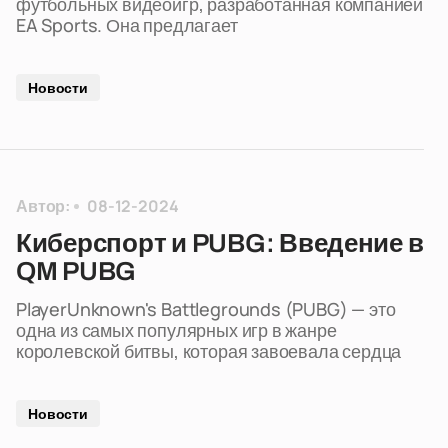
футбольных видеоигр, разработанная компанией
EA Sports. Она предлагает
Новости
Автор:
08-12-2024
Киберспорт и PUBG: Введение в
QM PUBG
PlayerUnknown's Battlegrounds (PUBG) — это
одна из самых популярных игр в жанре
королевской битвы, которая завоевала сердца
Новости