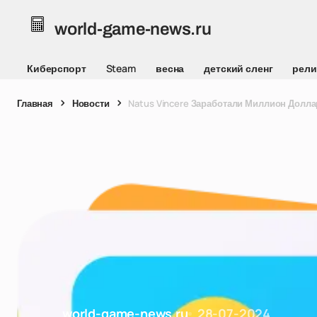
world-game-news.ru
Киберспорт
Steam
весна
детский сленг
рели
Главная
Новости
Natus Vincere Заработали Миллион Долла
world-game-news.ru
28-07-2024