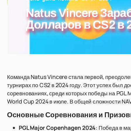
Natus Vincere Зар
Долларов в CS2 в 
Команда Natus Vincere стала первой, преодоле
турнирах по CS2 в 2024 году. Этот успех был д
соревнованиях, среди которых победы на PGL M
World Cup 2024 в июле. В общей сложности NAV
Основные Соревнования и Призо
PGL Major Copenhagen 2024
: Победа в м