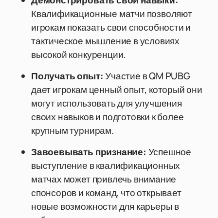
Демонстрировать свои навыки:
Квалификационные матчи позволяют
игрокам показать свои способности и
тактическое мышление в условиях
высокой конкуренции.
Получать опыт:
Участие в QM PUBG
дает игрокам ценный опыт, который они
могут использовать для улучшения
своих навыков и подготовки к более
крупным турнирам.
Завоевывать признание:
Успешное
выступление в квалификационных
матчах может привлечь внимание
спонсоров и команд, что открывает
новые возможности для карьеры в