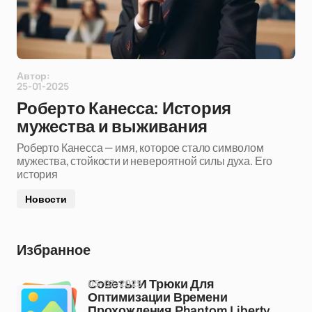
Автор:
25-01-2025
Роберто Канесса: История
мужества и выживания
Роберто Канесса — имя, которое стало символом
мужества, стойкости и невероятной силы духа. Его
история
Новости
Избранное
05-03-2025
Советы И Трюки Для
Оптимизации Времени
Прохождения Phantom Liberty