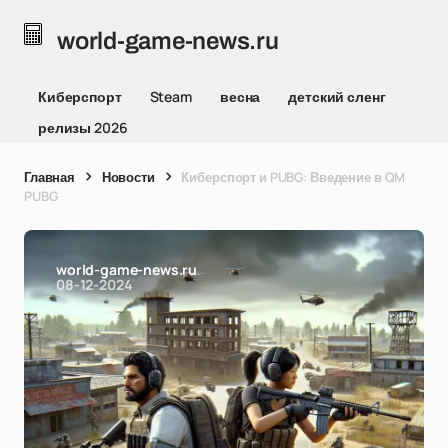
world-game-news.ru
Киберспорт
Steam
весна
детский сленг
релизы 2026
Главная
Новости
Киберспорт и PUBG: Введение в QM
PUBG
world-game-news.ru
08-12-2024