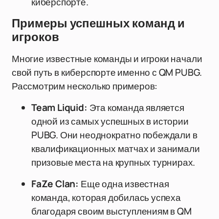
киберспорте.
Примеры успешных команд и
игроков
Многие известные команды и игроки начали
свой путь в киберспорте именно с QM PUBG.
Рассмотрим несколько примеров:
Team Liquid:
Эта команда является
одной из самых успешных в истории
PUBG. Они неоднократно побеждали в
квалификационных матчах и занимали
призовые места на крупных турнирах.
FaZe Clan:
Еще одна известная
команда, которая добилась успеха
благодаря своим выступлениям в QM