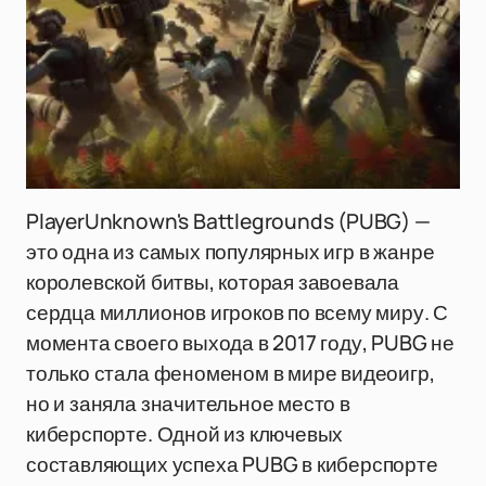
PlayerUnknown's Battlegrounds (PUBG) —
это одна из самых популярных игр в жанре
королевской битвы, которая завоевала
сердца миллионов игроков по всему миру. С
момента своего выхода в 2017 году, PUBG не
только стала феноменом в мире видеоигр,
но и заняла значительное место в
киберспорте. Одной из ключевых
составляющих успеха PUBG в киберспорте