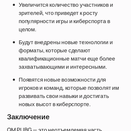
Увеличится количество участников и
зрителей, что приведет к росту
популярности игры и киберспорта в
целом.
Будут внедрены новые технологии и
форматы, которые сделают
квалификационные матчи еще более
захватывающими и интересными.
Появятся новые возможности для
игроков и команд, которые позволят им
развивать свои навыки и достигать
новых высот в киберспорте.
Заключение
QM PUBG — это неотъемлемая часть